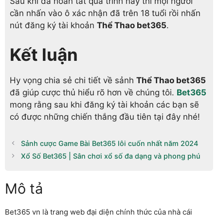
Sau khi đã hoàn tất quá trình này thì mọi người
cần nhấn vào ô xác nhận đã trên 18 tuổi rồi nhấn
nút đăng ký tài khoản
Thể Thao bet365
.
Kết luận
Hy vọng chia sẻ chi tiết về sảnh
Thể Thao bet365
đã giúp cược thủ hiểu rõ hơn về chúng tôi.
Bet365
mong rằng sau khi đăng ký tài khoản các bạn sẽ
có được những chiến thắng đầu tiên tại đây nhé!
Sảnh cược Game Bài Bet365 lôi cuốn nhất năm 2024
Xổ Số Bet365 | Sân chơi xổ số đa dạng và phong phú
Mô tả
Bet365 vn là trang web đại diện chính thức của nhà cái