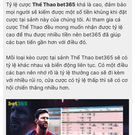
Tỷ lệ cược
Thể Thao bet365
khá là cao, đảm bảo
mọi người sẽ kiếm được một số tiền khủng khi đặt
cược tại sảnh này của chúng tôi. Ai tham gia cá
cược Thể Thao đều mong muốn nhận được tỷ lệ
cao để thu được nhiều tiền nên bet365 đã giúp
các bạn tiến gần hơn với điều đó.
Mỗi loại kèo cược tại sảnh Thể Thao bet365 sẽ có
tỷ lệ khác nhau và biến động liên tục. Có một điều
các bạn nên nhớ rõ là tỷ lệ thưởng cao sẽ đi kèm
với nhiều rủi ro, cửa cược có tỷ lệ thấp thì sẽ có cơ
hội chiến thắng nhiều hơn.