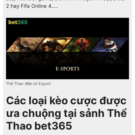
2 hay Fifa Online 4…..
Thể Thao điện tử Esport
Các loại kèo cược được
ưa chuộng tại sảnh Thể
Thao bet365