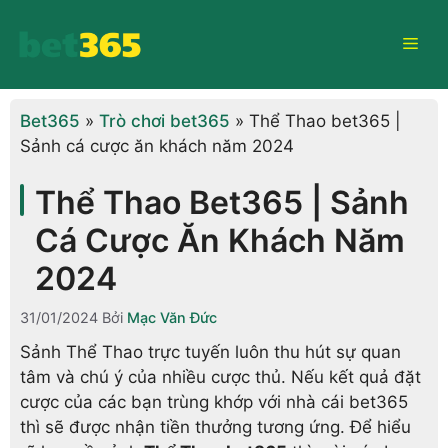
Chuyển
đến
Men
nội
dung
Bet365
»
Trò chơi bet365
»
Thể Thao bet365 |
Sảnh cá cược ăn khách năm 2024
Thể Thao Bet365 | Sảnh
Cá Cược Ăn Khách Năm
2024
31/01/2024
Bởi
Mạc Văn Đức
Sảnh Thể Thao trực tuyến luôn thu hút sự quan
tâm và chú ý của nhiều cược thủ. Nếu kết quả đặt
cược của các bạn trùng khớp với nhà cái bet365
thì sẽ được nhận tiền thưởng tương ứng. Để hiểu