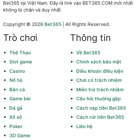
Bet365 tại Việt Nam. Đây là link vào BET365.COM mới nhất
không bị chặn và duy nhất.
Copyright © 2026
Bet365
| All Rights Reserved.
Trò chơi
Thông tin
Thể Thao
Về Bet365
Slot game
Chính sách bảo mật
Casino
Điều khoản điều kiện
Nổ hũ
Chơi có trách nhiệm
Bắn cá
Miễn trừ trách nhiệm
Game bài
Câu hỏi thường gặp
Đá gà
Cách nạp tiền Bet365
Xổ số
Cách rút tiền Bet365
Poker
Liên hệ
3D Game