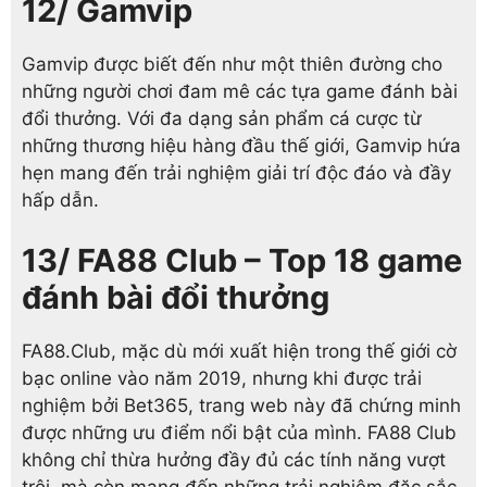
12/ Gamvip
Gamvip được biết đến như một thiên đường cho
những người chơi đam mê các tựa game đánh bài
đổi thưởng. Với đa dạng sản phẩm cá cược từ
những thương hiệu hàng đầu thế giới, Gamvip hứa
hẹn mang đến trải nghiệm giải trí độc đáo và đầy
hấp dẫn.
13/ FA88 Club – Top 18 game
đánh bài đổi thưởng
FA88.Club, mặc dù mới xuất hiện trong thế giới cờ
bạc online vào năm 2019, nhưng khi được trải
nghiệm bởi Bet365, trang web này đã chứng minh
được những ưu điểm nổi bật của mình. FA88 Club
không chỉ thừa hưởng đầy đủ các tính năng vượt
trội, mà còn mang đến những trải nghiệm đặc sắc