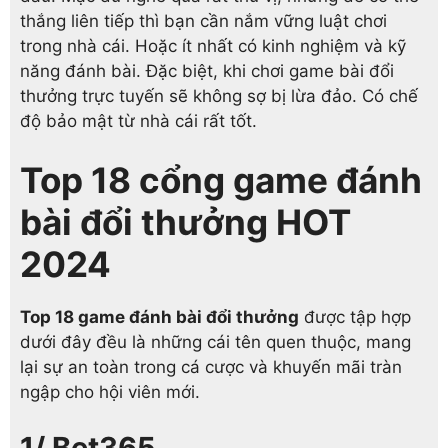
thắng liên tiếp thì bạn cần nắm vững luật chơi
trong nhà cái. Hoặc ít nhất có kinh nghiệm và kỹ
năng đánh bài. Đặc biệt, khi chơi game bài đổi
thưởng trực tuyến sẽ không sợ bị lừa đảo. Có chế
độ bảo mật từ nhà cái rất tốt.
Top 18 cổng game đánh
bài đổi thưởng HOT
2024
Top 18 game đánh bài đổi thưởng
được tập hợp
dưới đây đều là những cái tên quen thuộc, mang
lại sự an toàn trong cá cược và khuyến mãi tràn
ngập cho hội viên mới.
1/ Bet365