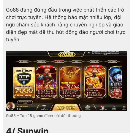
Go88 đang đứng đầu trong việc phát triển các trò
chơi trực tuyến. Hệ thống bảo mật nhiều lớp, đội
ngũ chăm sóc khách hàng chuyên nghiệp và giao
diện đẹp mắt đã thu hút đông đảo người chơi trực
tuyến.
Go88 – Top 18 game đánh bài đổi thưởng
4/ Sunwin