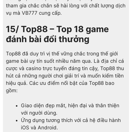
tham gia chắc chắn sẽ hài lòng với chất lượng dịch
vụ mà VB777 cung cấp.
15/ Top88 – Top 18 game
đánh bài đổi thưởng
Top88 đã duy trì vị thế vững chắc trong thế giới
game bài uy tín suốt nhiều năm qua. Là địa chỉ cá
cược và casino trực tuyến đáng tin cậy, Top88 thu
hút cả những người chơi giải trí và muốn kiếm tiền
hiệu quả. Các ưu điểm nổi bật của Top88 bao
gồm:
Giao diện đẹp mắt, hiện đại và thân thiện
với người dùng.
Ứng dụng tương thích với cả hệ điều hành
iOS và Android.