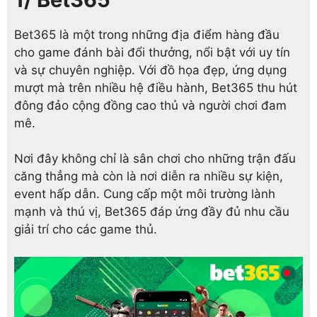
Bet365 là một trong những địa điểm hàng đầu
cho game đánh bài đổi thưởng, nổi bật với uy tín
và sự chuyên nghiệp. Với đồ họa đẹp, ứng dụng
mượt mà trên nhiều hệ điều hành, Bet365 thu hút
đông đảo cộng đồng cao thủ và người chơi đam
mê.
Nơi đây không chỉ là sân chơi cho những trận đấu
căng thẳng mà còn là nơi diễn ra nhiều sự kiện,
event hấp dẫn. Cung cấp một môi trường lành
mạnh và thú vị, Bet365 đáp ứng đầy đủ nhu cầu
giải trí cho các game thủ.